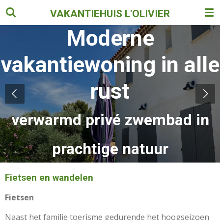
Ga
VAKANTIEHUIS L'OLIVIER
direct
Moderne
naar
de
vakantiewoning in alle
hoofdinhoud
rust
verwarmd privé zwembad in
prachtige natuur
Fietsen en wandelen
Fietsen
Naast het familie toerisme gedurende het hoogseizoen