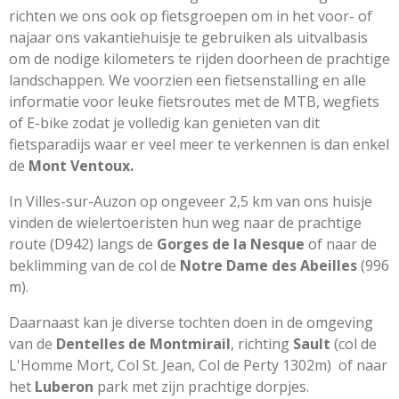
richten we ons ook op fietsgroepen om in het voor- of
najaar ons vakantiehuisje te gebruiken als uitvalbasis
om de nodige kilometers te rijden doorheen de prachtige
landschappen. We voorzien een fietsenstalling en alle
informatie voor leuke fietsroutes met de MTB, wegfiets
of E-bike zodat je volledig kan genieten van dit
fietsparadijs waar er veel meer te verkennen is dan enkel
de
Mont Ventoux.
In Villes-sur-Auzon op ongeveer 2,5 km van ons huisje
vinden de wielertoeristen hun weg naar de prachtige
route (D942) langs de
Gorges de la Nesque
of naar de
beklimming van de col de
Notre Dame des Abeilles
(996
m).
Daarnaast kan je diverse tochten doen in de omgeving
van de
Dentelles de Montmirail
, richting
Sault
(col de
L'Homme Mort, Col St. Jean, Col de Perty 1302m) of naar
het
Luberon
park met zijn prachtige dorpjes.